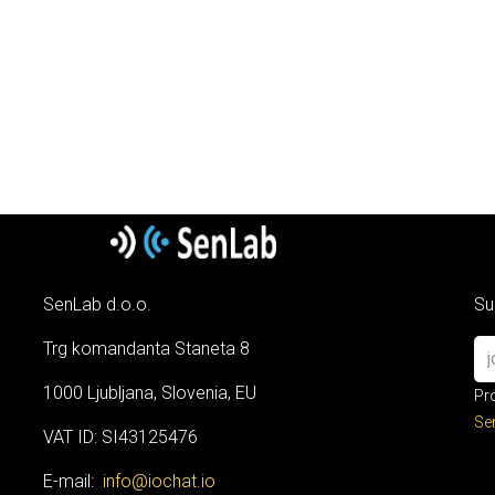
SenLab d.o.o.
Su
Trg komandanta Staneta 8
1000 Ljubljana, Slovenia, EU
Pr
Se
VAT ID: SI43125476
E-mail:
info@iochat.io